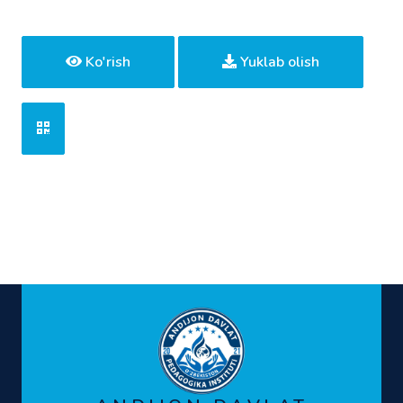
Ko'rish
Yuklab olish