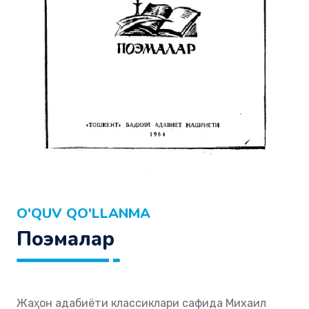
O'QUV QO'LLANMA
Поэмалар
Жаҳон адабиёти классиклари сафида Михаил