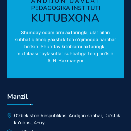
ANDIJON DAVLAT
PEDAGOGIKA INSTITUTI
KUTUBXONA
Shunday odamlarni axtaringki, ular bilan
suhbat qilmoq yaxshi kitob oʻqimoqqa barobar
boʻlsin. Shunday kitoblarni axtaringki,
mutolaasi faylasuflar suhbatiga teng boʻlsin.
A. H. Baxmanyor
Manzil
O'zbekiston Respublikasi,Andijon shahar, Do'stlik
ko'chasi, 4-uy