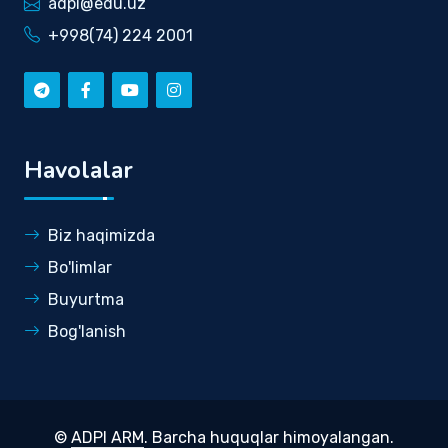
adpi@edu.uz
+998(74) 224 2001
Havolalar
Biz haqimizda
Bo'limlar
Buyurtma
Bog'lanish
©
ADPI ARM
. Barcha huquqlar himoyalangan.