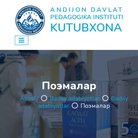
ANDIJON DAVLAT
PEDAGOGIKA INSTITUTI
KUTUBXONA
Поэмалар
Asosiy
Badiiy adabiyotlar
Badiiy
adabiyotlar
Поэмалар