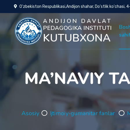
O'zbekiston Respublikasi,Andijon shahar, Do'stlik ko'chasi, 
ANDIJON DAVLAT
Bos
PEDAGOGIKA INSTITUTI
KUTUBXONA
sahi
MA’NAVIY TA
Asosiy
Ijtimoiy-gumanitar fanlar
M