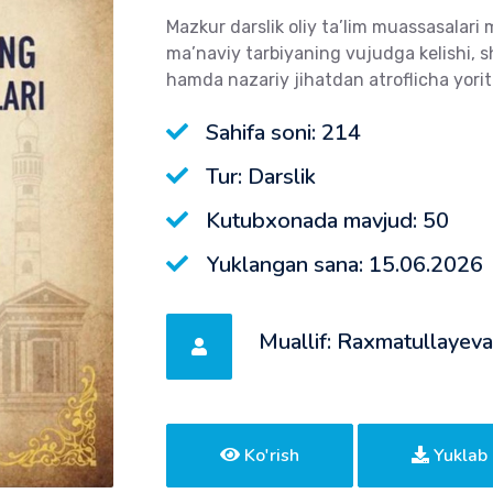
Mazkur darslik oliy ta’lim muassasalari 
ma’naviy tarbiyaning vujudga kelishi, sh
hamda nazariy jihatdan atroflicha yorit
Sahifa soni: 214
Tur: Darslik
Kutubxonada mavjud: 50
Yuklangan sana: 15.06.2026
Muallif: Raxmatullaye
Ko'rish
Yuklab 