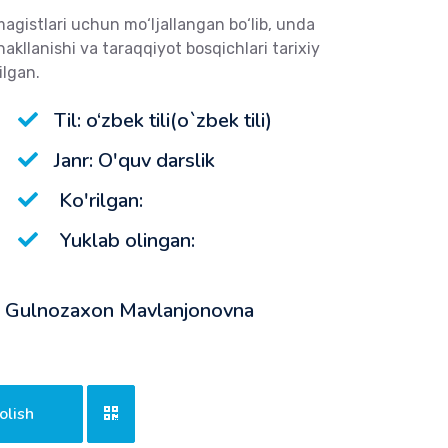
magistlari uchun mo‘ljallangan bo‘lib, unda
akllanishi va taraqqiyot bosqichlari tarixiy
ilgan.
Til: o‘zbek tili(o`zbek tili)
Janr: O'quv darslik
Ko'rilgan:
Yuklab olingan:
va Gulnozaxon Mavlanjonovna
olish