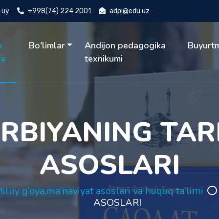
4-uy
+998(74) 224 2001
adpi@edu.uz
h
Bo'limlar
Andijon pedagogika
Buyurt
fa
texnikumi
RBIYANING TAR
ASOSLARI
illiy g‘oya,ma’naviyat asoslari va huquq ta’limi
ASOSLARI