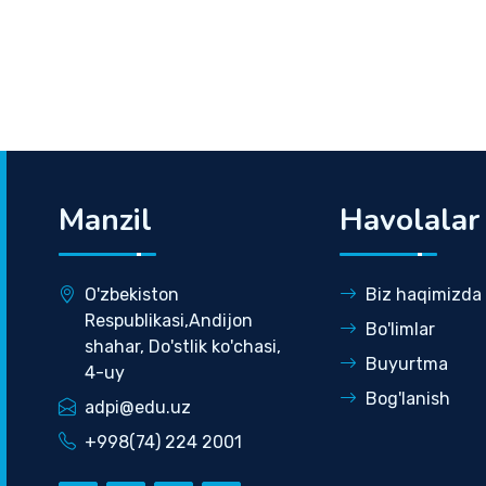
Manzil
Havolalar
O'zbekiston
Biz haqimizda
Respublikasi,Andijon
Bo'limlar
shahar, Do'stlik ko'chasi,
Buyurtma
4-uy
Bog'lanish
adpi@edu.uz
+998(74) 224 2001