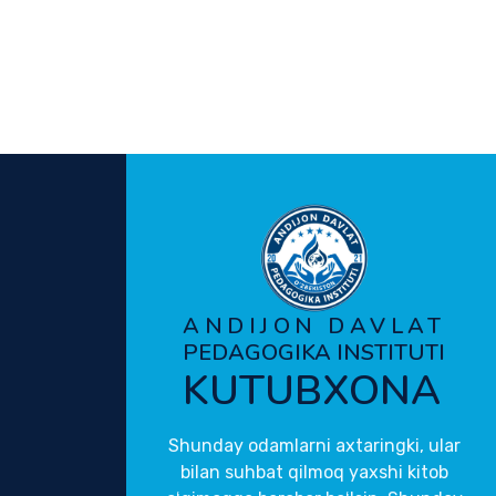
ANDIJON DAVLAT
PEDAGOGIKA INSTITUTI
KUTUBXONA
Shunday odamlarni axtaringki, ular
bilan suhbat qilmoq yaxshi kitob