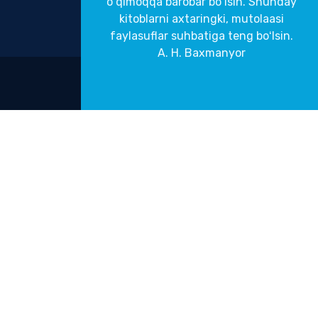
oʻqimoqqa barobar boʻlsin. Shunday
kitoblarni axtaringki, mutolaasi
faylasuflar suhbatiga teng boʻlsin.
A. H. Baxmanyor