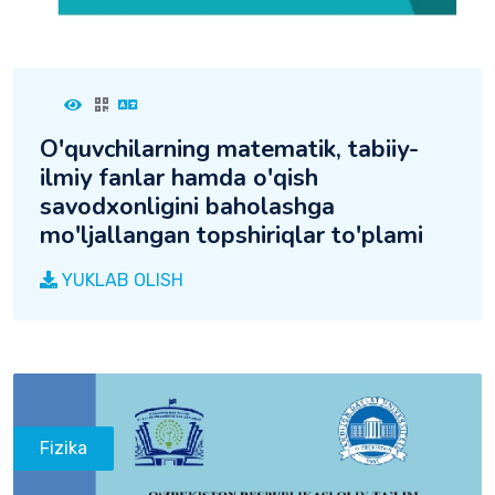
O'quvchilarning matematik, tabiiy-
ilmiy fanlar hamda o'qish
savodxonligini baholashga
mo'ljallangan topshiriqlar to'plami
YUKLAB OLISH
Fizika