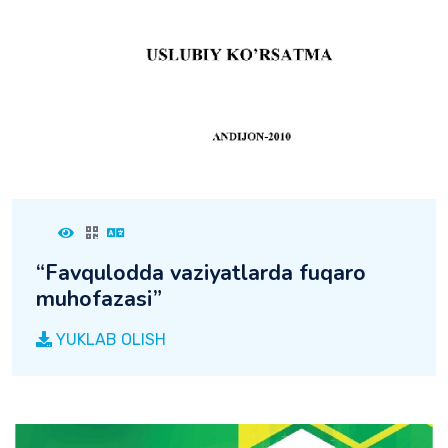
“Fаvqulоddа vаziyatlаrdа fuqаrо
muhоfаzаsi”
YUKLAB OLISH