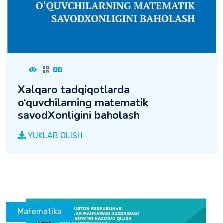
Xalqaro tadqiqotlarda
o‘quvchilarning matematik
savodXonligini baholash
YUKLAB OLISH
Matematika