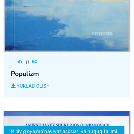
Populizm
YUKLAB OLISH
Milliy g‘oya,ma’naviyat asoslari va huquq ta’limi