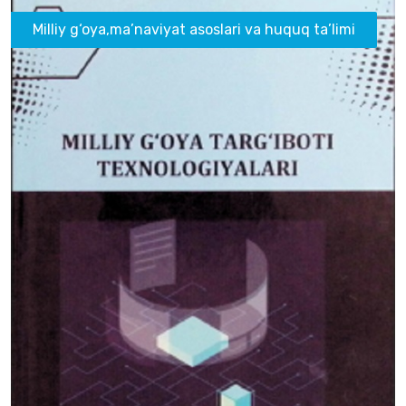
Milliy g‘oya,ma’naviyat asoslari va huquq ta’limi