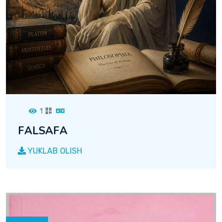
1
FАLSАFА
YUKLAB OLISH