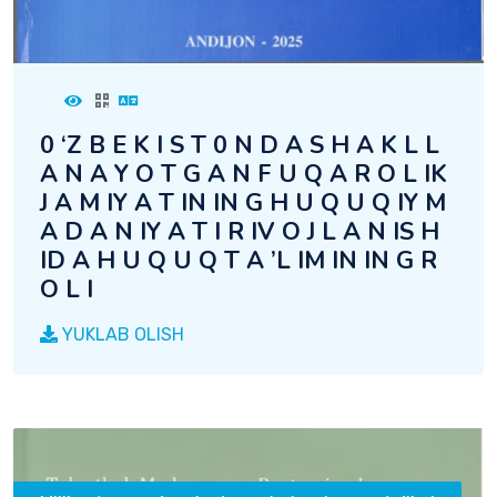
0 ‘Z B E K I S T 0 N D A S H A K L L
A N A Y O T G A N F U Q A R O L IK
J A M IY A T IN IN G H U Q U Q IY M
A D A N IY A T I R IV O J L A N IS H
ID A H U Q U Q T A ’L IM IN IN G R
O L I
YUKLAB OLISH