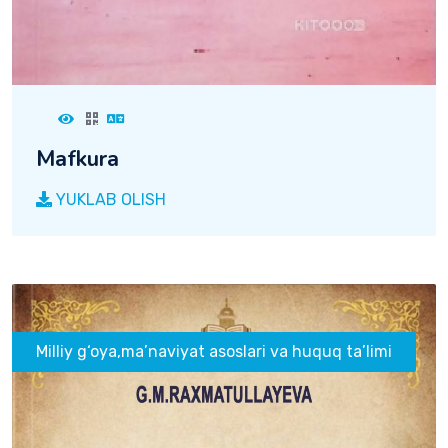
Mafkura
YUKLAB OLISH
Milliy g‘oya,ma’naviyat asoslari va huquq ta’limi