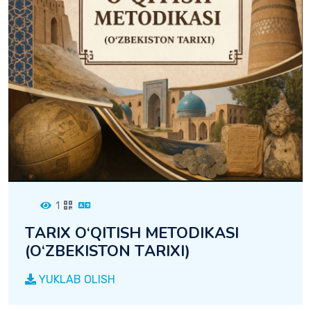
1
TАRIX O‘QITISH MЕTODIKАSI
(O‘ZBЕKISTON TАRIXI)
YUKLAB OLISH