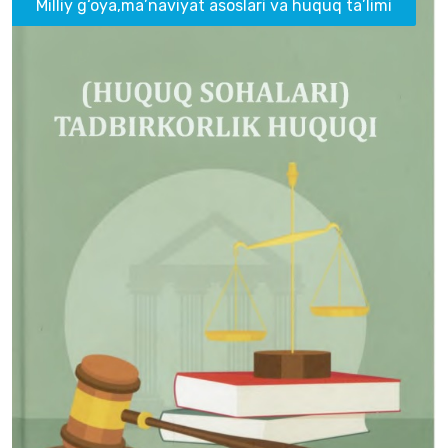
Milliy g‘oya,ma’naviyat asoslari va huquq ta’limi