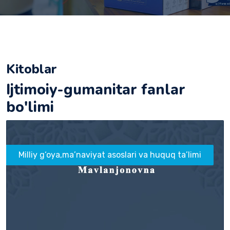
Kitoblar
Ijtimoiy-gumanitar fanlar
bo'limi
Milliy g‘oya,ma’naviyat asoslari va huquq ta’limi