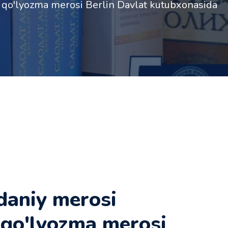
 qo'lyozma merosi Berlin Davlat kutubxonasida
daniy merosi
 qo'lyozma merosi