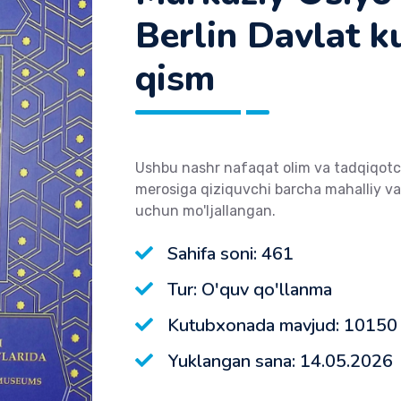
Berlin Davlat k
qism
Ushbu nashr nafaqat olim va tadqiqotch
merosiga qiziquvchi barcha mahalliy va x
uchun mo'ljallangan.
Sahifa soni: 461
Tur: O'quv qo'llanma
Kutubxonada mavjud: 10150
Yuklangan sana: 14.05.2026