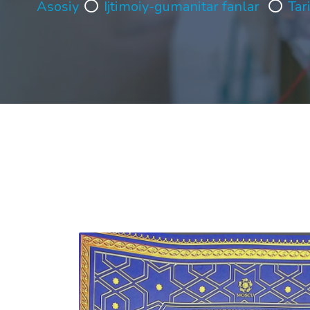
Asosiy
Ijtimoiy-gumanitar fanlar
Tar