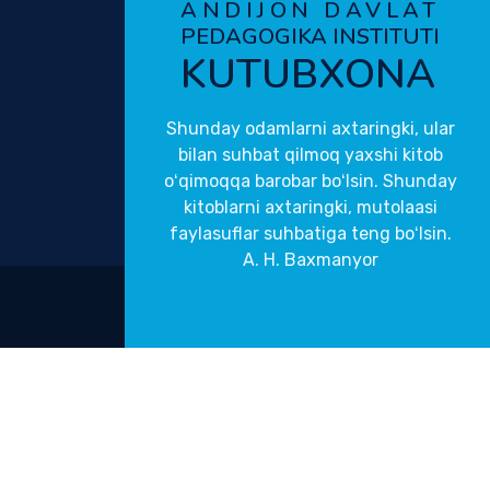
ANDIJON DAVLAT
PEDAGOGIKA INSTITUTI
KUTUBXONA
Shunday odamlarni axtaringki, ular
bilan suhbat qilmoq yaxshi kitob
oʻqimoqqa barobar boʻlsin. Shunday
kitoblarni axtaringki, mutolaasi
faylasuflar suhbatiga teng boʻlsin.
A. H. Baxmanyor