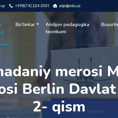
4-uy
+998(74) 224 2001
adpi@edu.uz
h
Bo'limlar
Andijon pedagogika
Buyurt
fa
texnikumi
madaniy merosi M
si Berlin Davla
2- qism