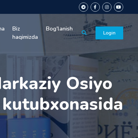
ma
Biz
Bog'lanish
Login
haqimizda
arkaziy Osiyo
t kutubxonasida