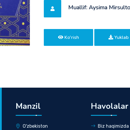
Muallif: Aysima Mirsult
Ko'rish
Yuklab 
Manzil
Havolalar
O'zbekiston
Biz haqimizda