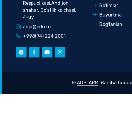
Respublikasi,Andijon
Bo'limlar
shahar, Do'stlik ko'chasi,
Buyurtma
4-uy
Bog'lanish
adpi@edu.uz
+998(74) 224 2001
©
ADPI ARM
. Barcha huquq