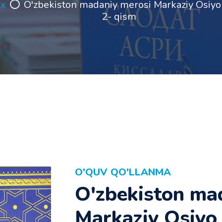
ix
O'zbekiston madaniy merosi Markaziy Osiyo
2- qism
O'QUV QO'LLANMA
O'zbekiston ma
Markaziy Osiyo