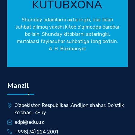
KUTUBXONA
Shunday odamlarni axtaringki, ular bilan
suhbat qilmoq yaxshi kitob oʻqimoqqa barobar
boʻlsin. Shunday kitoblarni axtaringki,
mutolaasi faylasuflar suhbatiga teng boʻlsin.
A. H. Baxmanyor
Manzil
O'zbekiston Respublikasi,Andijon shahar, Do'stlik
ko'chasi, 4-uy
adpi@edu.uz
+998(74) 224 2001