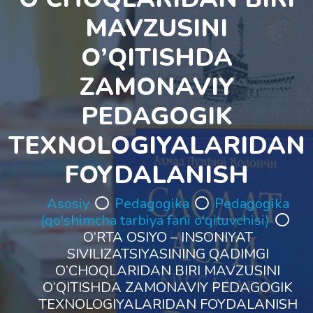
MAVZUSINI
O’QITISHDA
ZAMONAVIY
PEDAGOGIK
TEXNOLOGIYALARIDAN
FOYDALANISH
Asosiy
Pedagogika
Pedagogika
(qo'shimcha tarbiya fani o'qituvchisi)
O‘RTA OSIYO – INSONIYAT
SIVILIZATSIYASINING QADIMGI
O’CHOQLARIDAN BIRI MAVZUSINI
O’QITISHDA ZAMONAVIY PEDAGOGIK
TEXNOLOGIYALARIDAN FOYDALANISH