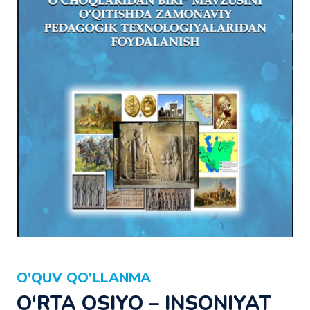
O'QUV QO'LLANMA
O‘RTA OSIYO – INSONIYAT