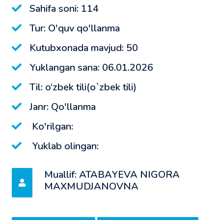
Sahifa soni: 114
Tur: O'quv qo'llanma
Kutubxonada mavjud: 50
Yuklangan sana: 06.01.2026
Til: o‘zbek tili(o`zbek tili)
Janr: Qo'llanma
Ko'rilgan:
Yuklab olingan:
Muallif: ATABAYEVA NIGORA
MAXMUDJANOVNA